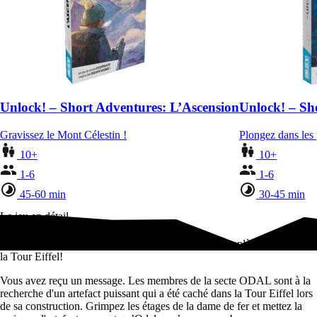
Unlock! – Short Adventures: L’Ascension
Unlock! – Sh
Gravissez le Mont Célestin !
Plongez dans les 
10+
10+
1-6
1-6
45-60 min
30-45 min
Le jeu en détail
Les Escape Geeks reviennent dans une aventure complète au coeur de
la Tour Eiffel!
Vous avez reçu un message. Les membres de la secte ODAL sont à la
recherche d'un artefact puissant qui a été caché dans la Tour Eiffel lors
de sa construction. Grimpez les étages de la dame de fer et mettez la