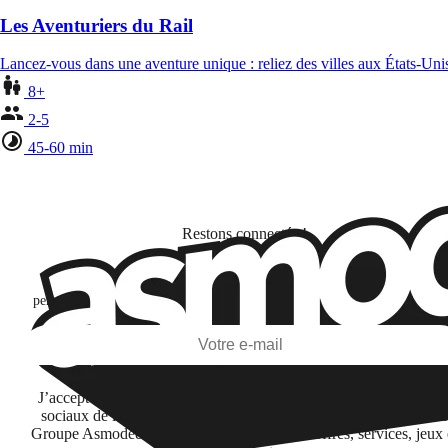
Les Aventuriers du Rail
Lancez-vous dans une aventure unique : reliez des villes aux États-Un
8+
2-5
45-60 min
Restons connectés !
Je m'abonne pour découvrir des jeux, des nouveautés et des contenus
personnalisés selon mes centres d'intérêt et mes ouvertures et clics d'emai
S'abonner
J’accepte de recevoir des informations par email et sur les réseau
sociaux de la part de Financière Amuse BidCo et des sociétés du
Groupe Asmodee listées
ici
concernant leurs offres, services, jeux 