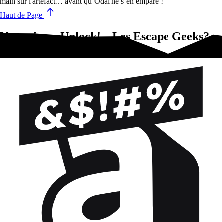
main sur l'artefact… avant qu’Odal ne s’en empare !
Haut de Page
Vous aimez Unlock! – Les Escape Geeks?
Essayez-ça !