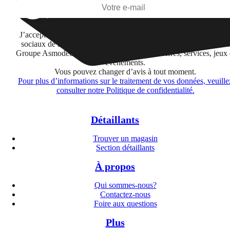
S'abonner
J’accepte de recevoir des informations par email et sur les réseau
sociaux de la part de Financière Amuse BidCo et des sociétés du
Groupe Asmodee listées
ici
concernant leurs offres, services, jeux 
événements.
Vous pouvez changer d’avis à tout moment.
Pour plus d’informations sur le traitement de vos données, veuille
consulter notre Politique de confidentialité.
Détaillants
Trouver un magasin
Section détaillants
À propos
Qui sommes-nous?
Contactez-nous
Foire aux questions
Plus