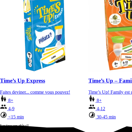
Time’s Up Express
Time’s Up – Fami
Faites deviner... comme vous pouvez!
Time’s Up! Family est u
8+
8+
4-9
4-12
<15 min
30-45 min
Le jeu en détail