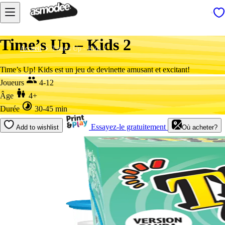
Time’s Up – Kids 2
Accueil
Time's Up - Kids 2
Time’s Up! Kids est un jeu de devinette amusant et excitant!
Joueurs
4-12
Âge
4+
Durée
30-45 min
Essayez-le gratuitement
Add to wishlist
Où acheter?