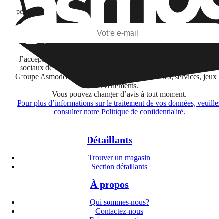
Je m'abonne pour découvrir des jeux, des nouveautés et des contenus
personnalisés selon mes centres d'intérêt et mes ouvertures et clics d'emai
S'abonner
J’accepte de recevoir des informations par email et sur les réseau
sociaux de la part de Financière Amuse BidCo et des sociétés du
Groupe Asmodee listées
ici
concernant leurs offres, services, jeux 
événements.
Vous pouvez changer d’avis à tout moment.
Pour plus d’informations sur le traitement de vos données, veuille
consulter notre Politique de confidentialité.
Détaillants
Trouver un magasin
Section détaillants
À propos
Qui sommes-nous?
Contactez-nous